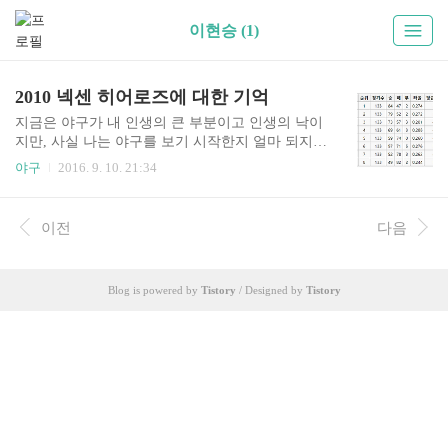
이현승 (1)
2010 넥센 히어로즈에 대한 기억
지금은 야구가 내 인생의 큰 부분이고 인생의 낙이
지만, 사실 나는 야구를 보기 시작한지 얼마 되지
않았다. 2010년 부터 시청을 시작해서 히어로즈를
야구
2016. 9. 10. 21:34
꾸준히 응원하고 있는데, 히어로즈는 스폰서가 여
러번 바뀌었지만 넥센타이어가 2010년 이래로 꾸
준히 스폰을 하고 있으니.... 나는 우리히어로즈, 서
이전
다음
울히어로즈의 경기를 본 적은 없다. (그림1. 2010년
한국 프로야구 정규리그 순위) 2010년이면 6년 전
이고, 야구를 보는 안목이 지금보다 훨씬 떨어져서
Blog is powered by
Tistory
/ Designed by
Tistory
2010시즌에 대해 자세히 기억이 나지는 않는다. 그
럼에도 한가지 확실하게 기억나는 것은... "정말 더
럽게 못했다." 순위표를 보면 2000년대 중후반을
풍미했다는 '엘롯기' 보다 낮은 자리에 위치하고 있
으며, 3할대의 안습한 승률을 기록한 것을 확인할..