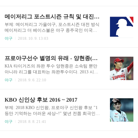
것. 가장 잘 치는 타자를 4번에 배치하는 통념을 완
이상 또는 규정타석의 2/3 이상 또는 규정투구수의
전히 깨는 발언이라서 주목받았다. 이번 포스팅에
2/3 이상) 9년, 대졸선수는 8년이다. 서비스타임 제
서는 팀에서 가장 강한 타자를 2번에 배치하려는
메이저리그 포스트시즌 규칙 및 대진 방식
한이 MLB(6년)보다 긴 것도 문제지만,..
이유를 다뤄본다. 1. 처음이 아니다. 장정석 감독이
강한 2번 타자를 추구한 것은 처음이 아니다. 2018
부제: 메이저리그 가을야구, 포스트시즌 대전 방식
시즌이 시작할 때 히어로즈의 2번 타자는 외국인
메이저리그 더 베이스볼은 야구 종주국인 미국의
선수인 마이클 초이스였다. 2017 시즌 말 대체 용병
프로야구 리그이다. 무려 30개팀이 2개의 리그에
야구
2018. 10. 9. 13:03
으로 들어와서 대활약한 타자였는데 2번에 배치된
속해 시즌을 치른다. 규모가 큰 만큼 시장 규모가
것이다. 결국은 성공이라고 보기는 어렵지만 장정
상당하다. 그래서 전세계 야구선수들이 꿈꾸는 곳
석 감독은 전부터 강한 2번 타자를 추구했다. 2. 왜
이기도 하다. 우리나라 선수들 중에서도 박찬호, 서
프로야구선수 별명의 유래 - 양현종(안쪼, 대투수)
강한 2번 타자인가? 2번 타순에 가장 강한 타자를..
재응, 최희섭 등 부터 추신수, 류현진, 강정호까지..
내로라하는 선수들이 거쳐갔다. 그리고 며칠전 류
KIA 타이거즈의 좌완 투수 양현종은 소속팀 뿐만
현진 선수가 디비전시리즈에서 크게 활약하면서,
아니라 리그를 대표하는 좌완투수이다. 2013 시즌
팬들이 메이저리그 포스트시즌에 관심을 많이 가
이후로는 줄곧 리그 최고의 활약을 했다. FA 권한
야구
2018. 9. 6. 22:10
졌을 것이다. 그런데 메이저리그(앞으로는 '더 베이
을 얻었을 때도 최대한 KIA 타이거즈에 남으려는
스 볼'은 생략)는 팀이 30개나 되기 때문에 포스트
노력을 해서 팬들을 감동시키기도 했다. 이번 포스
시즌도 조금 복잡한 방식으로 치른다. 1. 메이저리
팅에서는 KIA타이거즈의 프렌차이즈 스타 양현종
KBO 신인상 후보 2016 ~ 2017
그 구성 메이저리그의 포스트시즌 규칙을 다루기
선수의 별명의 유래에 대해 간략히 소개한다. 1. 안
전에 먼저 리그가 어떤 방식..
쪼 '안경 쪼다'의 줄임말이다. "쪼다"라는 단어에서
부제: 2018 KBO 신인왕, 프로야구 신인왕 후보 "1
알 수 있듯 양현종을 까는 별명인데, 몇년에 걸쳐서
등만 기억하는 더러운 세상~!" 몇년 전쯤 희극인
꾸준히 쓰이다보니 KIA 타이거즈 팬들 사이에서
박성광이 개그콘서트의 한 코너에서 밀던 유행어
야구
2018. 8. 8. 21:41
일종의 대명사처럼 쓰인다. 안쪼의 유래는 2009년
이다. 한 시즌의 최고 신인을 뽑는 최우수 신인 투
으로 거슬러 올라간다. 2009시즌 KIA 타이거즈는
표에 2~4명의 후보가 매년 선정되지만, KBO 공식
로페즈, 구톰슨 이라는 역대급 용병 원투펀치와 윤
기록에는 1등만 기록된다. 그리고 우리들도 그 해