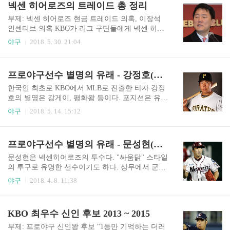
넥센 히어로즈의 트레이드 총 정리
석민, CK포, 마무리 유동훈 등의 활약으로 우승을
최우수 신인왕이 누구였는지만 기억한다. 그래서
차지..
이번 포스팅에서는 2010년부터 KBO 최우수 신인
부제: 넥센 히어로즈 현금 트레이드 의혹, 이장석
왕을 아깝게(?) 놓쳤던 후보 선수에 대해 소개하고,
인센티브 의혹 KBO가 리그 구단들에게 넥센 히어
근황도 정리해보려고 한다. 이번 포스팅에서는 저
로즈와의 트레이드 관련 자체 조사를 명령했다. 그
야구
2018. 5. 30. 21:04
번 포스팅에 이어 2016년과 2017년 신인왕 후보에
러자 계약 시 현금을 축소 발표한 규모가 무려 131
대해 소개한다. 사족으로 이야기하자면, 2015년부
억이나 된다는 놀라운 결과가 나왔다. KBO에서는
터 "KBO 최우수 신인"이라는 상명 대신 "KBO 신
2010년 이후로 현금 트레이드를 절대 금지하고 있
프로야구선수 별명의 유래 - 강정호(강게이, 평화왕)
인상"이라는 상명을 사용한다. 2010~2012 KB..
었으므로, 이러한 이면 계약은 그 당시 구단주 이장
석씨가 '영구 제명'이 될 수 있는 심각한 사안이다.
한국인 최초로 KBO에서 MLB로 진출한 타자 강정
넥센 히어로즈의 트레이드는 꽤 성공적이었기에,
호의 별명은 강게이, 평화왕 등이다. 포지션은 유격
야구 팬들이 받은 충격은 상당했을 것 같다. 이번
수이다. 꽤 오래된 별명이라 이제 막 야구에 관심을
야구
2018. 5. 14. 15:12
포스팅에서는 넥센 히어로즈가 그동안 감행한 트
갖는 사람들은 왜 저런 별명을 갖게 되었는지 궁금
레이드에 대해서 알아보고, 트레이드가 된 선수들
한 사람도 있을 것 같다. 그래서 이번 포스팅에서는
의 근황까지 함께 체크해보겠다. 2009년 12월 18일
강정호의 별명에 대해 소개하는 시간! 강게이라는
프로야구선수 별명의 유래 - 문성현(문이장, 문고기)
서울 히어로즈: 이택근엘지 트윈스: 강병우+박도현
별명은 아래 이미지들로 간단히 요약될 거 같다.. 2
+25억원+13억원..
010년 용병으로 활약한 니코스키(지금은 미국의 야
문성현은 넥센히어로즈의 투수다. "싸움닭" 스타일
구 해설가로 명성이 상당하다.)의 증언.. 김선빈과
의 투구로 유명한 선수이기도 하다. 상무에서 군복
의 관계 헉... 오죽하면 이런 인터뷰도 나왔다. 이러
무를 마치고 2018시즌 넥센히어로즈로 복귀했다.
야구
2018. 4. 8. 11:38
한 이미지 덕분에(?) 2012년 야구선수 K의 음주운
지명 당시 높은 순위는 아니었지만, 괜찮은 직구 구
전 사건이 일어났을 때 네티즌수사대의 용의자 리
위와 담력이 장점(도망가는 피칭을 선호하지 않는
스트에서 빠지기도 했다. 옆에 여자친구가 동승 했
다. 그래서 안타를 많이 맞기도 한다.)인 선수다. 그
KBO 최우수 신인 후보 2013 ~ 2015
기 때문... 범인은 넥센 히어로즈의 김민우 선수였
러나 제구와 내구성(잔부상이 많다.)에 문제가 있
다. (..
어 커리어 내내 유망주에만 머물고 있는 투수이기
부제: 프로야구 신인왕 후보 "1등만 기억하는 더러