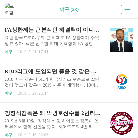
야구 (23)
FA상한제는 근본적인 해결책이 아니다.
요즘 한국프로야구의 큰 화제로 FA 상한제가 주목
받고 있다. 최근 선수협 이대호 회장이 FA 상한제
에 대해 결정된 바가 없다는 의견을 밝혀 더욱 화제
야구
2019. 7. 21. 17:44
가 되었다. 안 그래도 요즘 KBO리그는 경기의 질
적 하락, FA 몸값 거품론이 몇 년 전부터 꾸준히 제
기되고 있었는데, 여기에 기름을 부어버린 격이 되
KBO리그에 도입되면 좋을 것 같은 제도들
었다. FA상한제와 FA 제도 개선안 FA 상한제는 20
18년에 KBO가 제안한 FA 제도 개선안의 일부분이
2018 야구 시즌이 SK의 한국시리즈 우승으로 끝난
다. FA 제도 개선안은 다음과 같다. 1. FA 계약 4년
것이 엊그제 같은데 2019 시즌이 개막했다. 10여년
총액 80억으로 제한. 2. FA 취득 기간 1년 단축 3. F
전에는 현대 유니콘스의 해체로 KBO리그 야구팀
야구
2019. 3. 29. 22:47
A 등급제 적용 FA 취득 기간 1년 단축과 FA 등급제
이 7개로 줄어들 위기였는데... 어느덧 10개 팀 체
적용은 반가운 소식이다. FA 취득 기간이 1년 단축
제로 리그가 운영되고 있다. 우리나라보다 야구 인
되면 고졸 선수의 경우 FA 취득까지 8년, 대졸 선수
기가 더 높고, 리그가 더 발전되어있는 일본과 미국
장정석감독은 왜 박병호선수를 2번타자로 기용할까?
의 경우 7년이 소..
의 사례를 참고해보면 KBO는 아직 부족한 점이 있
는 것 같다. 이번 포스팅에서는 한명의 야구팬으로
2019년 3월 10일. 장정석 키움 히어로즈 감독이 인
써 KBO리그에 도입되면 좋을 제도에 대해 다룬다.
터뷰에서 깜짝 선언을 했다. 히어로즈의 4번 타자
1. FA 등급제 현재 KBO리그에서 FA 자격을 취득하
박병호 선수를 이번 시즌 2번 타자로 기용한다는
야구
2019. 3. 16. 22:06
려면 고졸선수의 경우 서비스타임(1군등록 145일