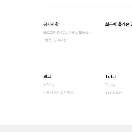
공지사항
최근에 올라온 
블로그에 DISQUS 댓글 모듈을 적용했습니다⋯
[필독] 공지사항
링크
Total
MEelly
Today
김솔샤르의 인사이트
Yesterday