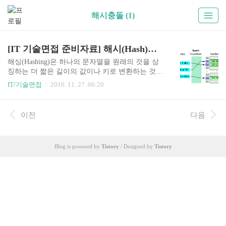
해시충돌 (1)
[IT 기술면접 준비자료] 해시(Hash)와 해시충돌(Hash Collision)
해싱(Hashing)은 하나의 문자열을 원래의 것을 상
징하는 더 짧은 길이의 값이나 키로 변환하는 것이
다. (출처: http://www.terms.co.kr/hashing.htm) 그리
IT/기술면접
2016. 11. 27. 06:20
고 해싱은 해시 테이블(Hash Table)과 해시 함수(Ha
sh Function)로 구성된다. 그림1. 해시테이블과 해시
함수의 역할을 나타내는 개념도 해시테이블(Hash
이전
다음
Table, Hash Map이라고도 불림.)은 Key와 Value를
갖는 자료구조이다. 주로 효율적인 검색에 활용되
는데, 위 그림을 보자. John Smith라는 사람의 전화
Blog is powered by
Tistory
/ Designed by
Tistory
번호를 찾는 과정을 가정했을 때, 해시함수(Hash F
unction)의 입력값은 "John Smith"이고 출력값은 "0
1"이다. 그리고 색인이 "01"인 bucket에서 "521-8..