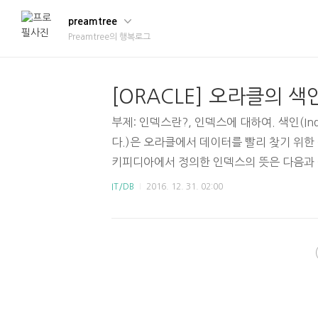
preamtree
Preamtree의 행복로그
[ORACLE] 오라클의 색인
부제: 인덱스란?, 인덱스에 대하여. 색인(In
다.)은 오라클에서 데이터를 빨리 찾기 위한
키피디아에서 정의한 인덱스의 뜻은 다음과 
서 테이블에 대한 동작의 속도를 높여주는 자
IT/DB
2016. 12. 31. 02:00
보통 인덱스를 통해 성능 향상을 얻는 연산은 검
(더 이상의 자세한 설명은 생략한다.) 인덱
라클에서 인덱스를 어떻게 사용하는지 다루
한 개 이상의 컬럼으로 만들 수 있다. 생성 예는
EX indexname1ON table1(column1) 