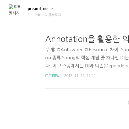
preamtree
Preamtree의 행복로그
Annotation을 활용한 
부제: @Autowired @Resource 차이, Spring
on 종류 Spring의 핵심 개념 중 하나인 DI는 
다. 이 포스팅에서는 DI와 의존(Dependen
고, 위키피디아의 설명으로 대신하겠다. 프
IT/개발팁
2017. 11. 26. 11:44
계가 소스코드 내부가 아닌 외부의 설정파일
패턴 중의 하나이다. 한편, 특정 객체에 의
다. 1. 생성자를 통한 주입. 2. Setter 
래와 같이 구현할 수 있으며, xml파일에 
주입이라고 한다. ..