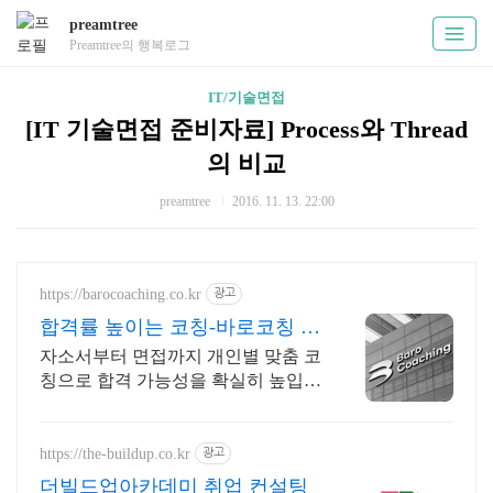
preamtree
Preamtree의 행복로그
IT/기술면접
[IT 기술면접 준비자료] Process와 Thread
의 비교
preamtree
2016. 11. 13. 22:00
https://barocoaching.co.kr
광고
합격률 높이는 코칭-바로코칭 1
대1 합격 컨설팅
자소서부터 면접까지 개인별 맞춤 코
칭으로 합격 가능성을 확실히 높입니
다 전현직 면접관 기준으로 합격 가
능성을 높이는 실전 맞춤 코칭
https://the-buildup.co.kr
광고
더빌드업아카데미 취업 컨설팅