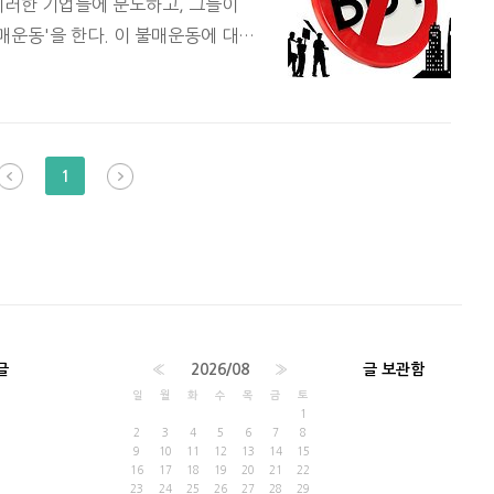
이러한 기업들에 분노하고, 그들이
매운동'을 한다. 이 불매운동에 대
3년 남X유업 사태 이후, 남X유업의
잘 알 것이다. 하지만 나의 불매는
사먹는다!"라는 거창한 시민의식에
으면 되지."라는 생각에서 기인한다.
1
 감수할 수 있으니까... (그림1.
 끝이 좋지 못한 것 같다. 적어도
글
«
2026/08
»
글 보관함
일
월
화
수
목
금
토
1
2
3
4
5
6
7
8
9
10
11
12
13
14
15
16
17
18
19
20
21
22
23
24
25
26
27
28
29