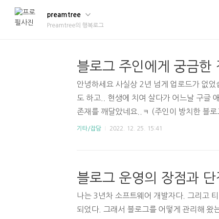
preamtree
Preamtree의 행복로그
안녕하세요 사실상 2년 넘게 업로드가 없었습
도 하고.. 현생에 치여 살다가 어느날 구글
존재를 깨달았네요..ㅋ (주인이 방치한 블로
치된 블로그의 오랜 글에 아직도 댓글을 남
기타/잡담
2022. 12. 25. 15:41
블로그와 글들에 관심 가져주셔서 감사합니다
서 취업/이직/커리어 등 상담을 시작하게 되
습니다.) 제 프로필은 여기 입니다. (커피챗
블로그 운영의 장점과 단
글 작성 시점 기준 총 42회의 상담 경험이 있
번째로 커피챗 경험이 많습니다. 취업이 걱
나는 3년차 소프트웨어 개발자다. 그리고 
신 현직자 분들..
되었다. 그래서 블로그를 어떻게 관리해 왔