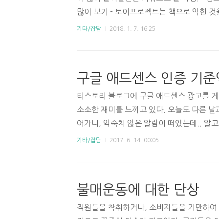
많이 보기 - 토이프로젝트는 책으로 익힌 것
오픈하는 것은 쉽지 않다. - 경험적인 측면 -
기타/잡담
2018. 1. 7. 16:25
이 보자. 3. 금융 지식 쌓기 - 재무제표를 
-> 주식 & 펀드 투자. - 은행텔러 자격증 책
정신) - 프로젝트에서 배울만..
구글 애드센스 인증 기준
티스토리 블로그에 구글 애드센스 광고를 게
소소한 재미를 느끼고 있다. 오늘도 다른 날
어가니, 익숙치 않은 알람이 떠있는데.. 알
내가 사는 집주소 인증을 하라는 알림이었다.
기타/잡담
2017. 6. 14. 00:05
처음 가입할 때 주소를 꼼꼼하게 적었던 것이
러가 지급 기준액이라던데.. 지급 기준액도 
초 블로그를 시작한 것은 내가 학습한 내용
불매운동에 대한 단상
를 하기 위함이었다. 이곳에 IT 관련 포스팅
금 더 정성들여 작성하게 된다. 하지만 글쓰기
직원들을 착취하거나, 소비자들을 기만하여