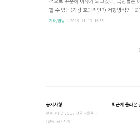
외한..
적으로 꾸준히 이슈가 되고있다. 국민들은 
할 수 있는(가장 효과적인?) 저항방식인 '불
해, 짧은 생각을 써보려고 한다. 나는 201
기타/잡담
2016. 11. 19. 16:35
제품을 절대 구매하지 않는다. 이유는 다들 
"국민의 피를 빨아먹는 남X유업은 절대 안
서 나온다기 보다는, "그냥 매X유업꺼 사먹
물론 남X제품이 조금 더 저렴하지만, 그정도는
불매운동 관련 이미지) 한편, 불매운동은 항상
우리나라에..
공지사항
최근에 올라온 
블로그에 DISQUS 댓글 모듈을 적용했습니다⋯
[필독] 공지사항