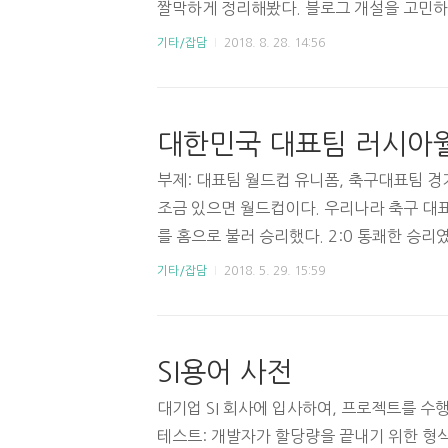
짤막하게 정리해봤다. 블로그 개설을 고민하
좋겠다. 1. 블로그에 주로 어떤 내용을 쓰는가?
기타/잡담
2018. 8. 28. 14:56
(나의 오랜 취미) ● 금융 (내가 최근에 가진
정리하는 이유 ● 남이 이 글을 보게 되니까
하게 된다. ● 시간이 흐른 후에도 내가 정
● 이것 자체로 하나의 글감이 된다. 3. 
로그를 안하는 이유. ● 검색엔진을 통한 사
부제: 대표팀 월드컵 유니폼, 축구대표팀 경
조금 있으면 월드컵이다. 우리나라 축구 대표
를 홈으로 불러 승리했다. 2:0 통쾌한 승리
나라에 본격적으로 월드컵 분위기가 돈다는 느
기타/잡담
2018. 5. 29. 15:59
라는 위업 달성 이후, 이번 월드컵이 가장 
생각한다. 06년 10년에는 아시아 예선에서
했고, 해외파가 많던 시절이었다. 2014년
SI용어 사전
에 잡음이 나왔으나 조편성이 워낙 좋아서 국
번 2018 러시아 월드컵에서 우리 대표팀은
대기업 SI 회사에 입사하여, 프로젝트를 수행
감독..
테스트: 개발자가 할당량을 끝내기 위한 형