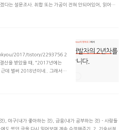
겠다는 설문조사. 취합 또는 가공이 전혀 안되어있어, 읽어도
 waterful 개발 방법론 중, 현행 시스템을 분석하는 단계. 각
소스코드부터 분석하라는 명령이 하달된다. 설계단계: wate
하는 단계. 설계하는 시간보다 산출물 만드는 시간이 더 길다. 그
개발단계: 고객사가 일을 시작하는 ..
kyou/2017/tistory/2293756 2
결산을 받았을 때, "2017년에는
근데 벌써 2018년이네.. 그래서
2017년에 블로그 운영에 대한 목표
 함께 짚어보도록 하겠다. 일단 꾸준
다. 시간이 날 때마다 조금씩 작성함
로 올리지 않고 "예약게시"를 걸어
 것이 계속 생기기 때문이다. 201
.
 것), 야구(내가 좋아하는 것), 금융(내가 공부하는 것) - 사람들
소에도 썼던 글을 다시 읽어보며 계속 수정해주기. 2. 기술서적