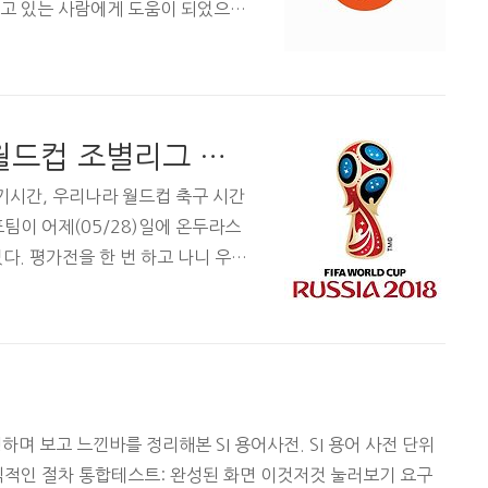
고 있는 사람에게 도움이 되었으면
 ● IT (내가 잘하는 것) ● 야구
 취미) 2. 공부한 내용을 블로그에
 해당 주제에 대해 더 철저하게 공부
리한 글을 읽어보면 공부가 수월하다.
대한민국 대표팀 러시아월드컵 조별리그 일정
본인이 개발자임에도 마크다운 기반 블
용자 유입은 네이버/티스트리가 ..
기시간, 우리나라 월드컵 축구 시간
팀이 어제(05/28)일에 온두라스
였다. 평가전을 한 번 하고 나니 우리
낌이 든다! 2002년 4강 진출이
국민의 기대를 덜 받는 월드컵이라고
 수월하게 본선 진출을 확정 짓기도
에는 감독이 여러번 바뀌고, 선수선발
민의 기대를 한 몸에 받았었다. 이
 지역 예선부터 여러 잡음이 있었다.
하며 보고 느낀바를 정리해본 SI 용어사전. SI 용어 사전 단위
식적인 절차 통합테스트: 완성된 화면 이것저것 눌러보기 요구