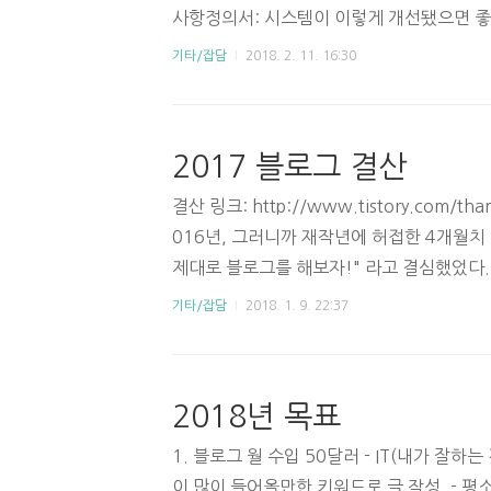
사항정의서: 시스템이 이렇게 개선됐으면 좋
도저히 알아볼 수 없는 특징이 있음. 분석단계:
기타/잡담
2018. 2. 11. 16:30
종 관리문서와 요구사항정의서가 제공되지만 
rful 개발 방법론 중, 신규 시스템을 설계
리고 이때 만든 산출물은 대부분 폐기된다. 
2017 블로그 결산
결산 링크: http://www.tistory.com/than
016년, 그러니까 재작년에 허접한 4개월치 
제대로 블로그를 해보자!" 라고 결심했었다. 
포스트해본 2017 블로그 결산!! 1년 전, 
기타/잡담
2018. 1. 9. 22:37
가 몇 개 있었는데, 블로그 결산 스크린샷과
히 글을 쓴다는 목표는 아주 잘 달성한 것 같
은 물론, 하루에 2~3편을 작성하더라도 바
2018년 목표
두었다. 글이라는 것은 자꾸 읽어보면 수정할
8년에도 이러한 기조를 유지할 것이다. 다만.
1. 블로그 월 수입 50달러 - IT(내가 잘하는
이 많이 들어올만한 키워드로 글 작성. - 평