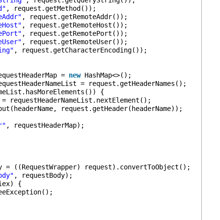
String"
, request.getQueryString());
d"
, request.getMethod());
eAddr"
, request.getRemoteAddr());
eHost"
, request.getRemoteHost());
ePort"
, request.getRemotePort());
eUser"
, request.getRemoteUser());
ing"
, request.getCharacterEncoding());
equestHeaderMap = 
new
HashMap<>();
equestHeaderNameList = request.getHeaderNames();
meList.hasMoreElements()) {
 = requestHeaderNameList.nextElement();
put(headerName, request.getHeader(headerName));
r"
, requestHeaderMap);
y = ((RequestWrapper) request).convertToObject();
ody"
, requestBody);
iex) {
eeException();