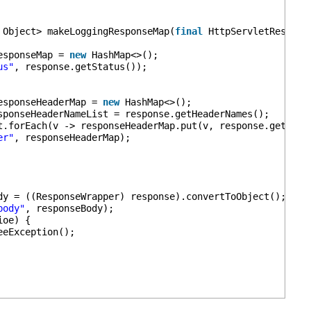
 Object> makeLoggingResponseMap(
final
HttpServletRespons
esponseMap = 
new
HashMap<>();
us"
, response.getStatus());
esponseHeaderMap = 
new
HashMap<>();
sponseHeaderNameList = response.getHeaderNames();
t.forEach(v -> responseHeaderMap.put(v, response.getHead
er"
, responseHeaderMap);
dy = ((ResponseWrapper) response).convertToObject();
body"
, responseBody);
ioe) {
eeException();