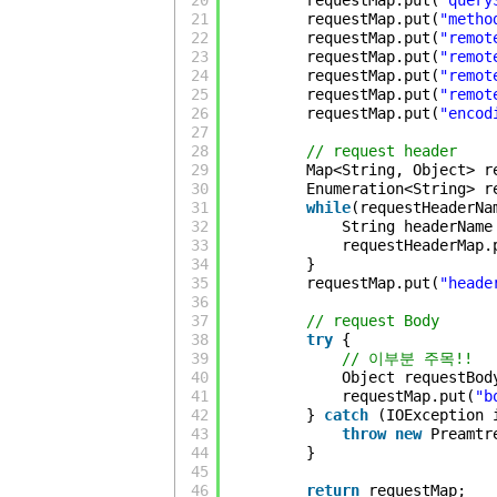
20
requestMap.put(
"query
21
requestMap.put(
"metho
22
requestMap.put(
"remot
23
requestMap.put(
"remot
24
requestMap.put(
"remot
25
requestMap.put(
"remot
26
requestMap.put(
"encod
27
28
// request header
29
Map<String, Object> r
30
Enumeration<String> r
31
while
(requestHeaderNa
32
String headerName
33
requestHeaderMap.
34
}
35
requestMap.put(
"heade
36
37
// request Body
38
try
{
39
// 이부분 주목!!
40
Object requestBod
41
requestMap.put(
"b
42
} 
catch
(IOException 
43
throw
new
Preamtr
44
}
45
46
return
requestMap;