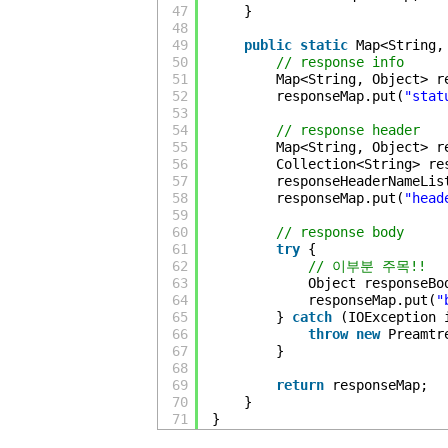
47
}
48
49
public
static
Map<String,
50
// response info
51
Map<String, Object> r
52
responseMap.put(
"stat
53
54
// response header
55
Map<String, Object> r
56
Collection<String> re
57
responseHeaderNameLis
58
responseMap.put(
"head
59
60
// response body
61
try
{
62
// 이부분 주목!!
63
Object responseBo
64
responseMap.put(
"
65
} 
catch
(IOException 
66
throw
new
Preamtr
67
}
68
69
return
responseMap;
70
}
71
}