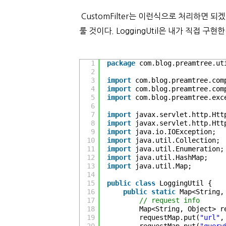
CustomFilter는 이런식으로 처리하면 되
룰 것이다. LoggingUtil은 내가 직접 
1
package
com.blog.preamtree.ut
2
3
import
com.blog.preamtree.com
4
import
com.blog.preamtree.com
5
import
com.blog.preamtree.exc
6
7
import
javax.servlet.http.Htt
8
import
javax.servlet.http.Htt
9
import
java.io.IOException;
10
import
java.util.Collection;
11
import
java.util.Enumeration;
12
import
java.util.HashMap;
13
import
java.util.Map;
14
15
public
class
LoggingUtil {
16
public
static
Map<String,
17
// request info
18
Map<String, Object> r
19
requestMap.put(
"url"
,