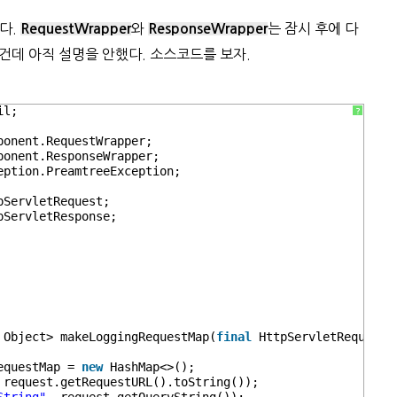
겠다.
와
는 잠시 후에 다
RequestWrapper
ResponseWrapper
구현한건데 아직 설명을 안했다. 소스코드를 보자.
il;
?
ponent.RequestWrapper;
ponent.ResponseWrapper;
eption.PreamtreeException;
pServletRequest;
pServletResponse;
 Object> makeLoggingRequestMap(
final
HttpServletRequest 
equestMap = 
new
HashMap<>();
 request.getRequestURL().toString());