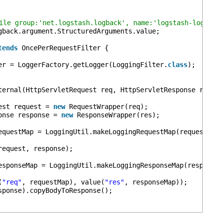
group:'net.logstash.logback', name:'logstash-logback-
gback.argument.StructuredArguments.value;
tends
OncePerRequestFilter {
er = LoggerFactory.getLogger(LoggingFilter.
class
);
ternal(HttpServletRequest req, HttpServletResponse res, 
est request = 
new
RequestWrapper(req);
onse response = 
new
ResponseWrapper(res);
equestMap = LoggingUtil.makeLoggingRequestMap(request);
request, response);
esponseMap = LoggingUtil.makeLoggingResponseMap(response
(
"req"
, requestMap), value(
"res"
, responseMap));
sponse).copyBodyToResponse();