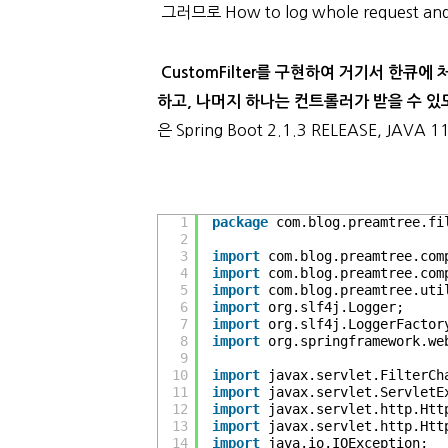
그러므로 How to log whole request and
CustomFilter를 구현하여 거기서 한큐에 
하고, 나머지 하나는 컨트롤러가 받을 수 있
은 Spring Boot 2.1.3 RELEASE, JAVA 1
1
package
com.blog.preamtree.fi
2
3
import
com.blog.preamtree.com
4
import
com.blog.preamtree.com
5
import
com.blog.preamtree.uti
6
import
org.slf4j.Logger;
7
import
org.slf4j.LoggerFactor
8
import
org.springframework.we
9
10
import
javax.servlet.FilterCh
11
import
javax.servlet.ServletE
12
import
javax.servlet.http.Htt
13
import
javax.servlet.http.Htt
14
import
java.io.IOException;