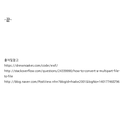
-끝-
출처및참고
https://drewnoakes.com/code/exif/
http://stackoverflow.com/questions/24339990/how-to-convert-a-multipart-file-
to-file
http://blog.naver.com/PostView.nhn?blogId=hiake2001&logNo=140177468796