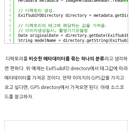
1
Metadata metadata = ImageMetadataReader.readMeta
?
2
3
// 디렉토리 생성.
4
ExifSubIFDDirectory directory = metadata.getDire
5
6
// 디렉토리의 태그에 해당하는 값을 가져옴.
7
// 이미지생성일시, 촬영기기모델명
8
Date originalDate = directory.getDate(ExifSubIFD
9
String modelName = directory.getString(ExifSubIF
디렉토리를
라고 생각하
비슷한 메타데이터를 묶는 하나의 분류
면 편하다. 위 예제는 ExifSubIFD directory에서 태그값에 따라
메타데이터를 가져온 것이다. 만약 이미지의 GPS값을 가지고
오고 싶다면, GPS directory에서 가져오면 된다. 아래 소스코
드를 참고하자.