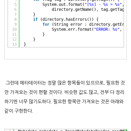
5
System.out.format(
"[%s] - %s = %s"
,
6
directory.getName(), tag.getTagNa
7
}
8
if
(directory.hasErrors()) {
9
for
(String error : directory.getErro
10
System.err.format(
"ERROR: %s"
, er
11
}
12
}
13
}
그런데 메타데이터는 정말 많은 항목들이 있으므로, 필요한 것
만 가져오는 것이 편할 것이다. 비슷한 값도 많고, 전부 다 정리
하기엔 너무 많기도하다. 필요한 항목만 가져오는 것은 아래와
같이 구현한다.