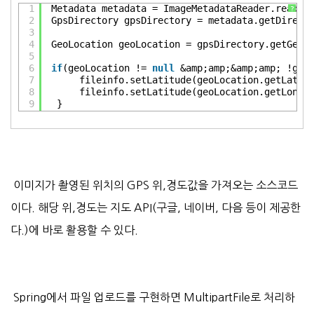
1
Metadata metadata = ImageMetadataReader.readMe
?
2
GpsDirectory gpsDirectory = metadata.getDirect
3
4
GeoLocation geoLocation = gpsDirectory.getGeoL
5
6
if
(geoLocation != 
null
&amp;amp;&amp;amp; !geo
7
fileinfo.setLatitude(geoLocation.getLatit
8
fileinfo.setLatitude(geoLocation.getLongi
9
}
이미지가 촬영된 위치의 GPS 위,경도값을 가져오는 소스코드
이다. 해당 위,경도는 지도 API(구글, 네이버, 다음 등이 제공한
다.)에 바로 활용할 수 있다.
Spring에서 파일 업로드를 구현하면 MultipartFile로 처리하