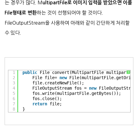
는 경우가 많다. M
ultipartFile로 이미지 입력을 받았으면 이를
하는 것이 선행되어야 할 것이다.
File형태로 변환
FileOutputStream을 사용하여 아래와 같이 간단하게 처리할
수 있다.
1
public
File convert(MultipartFile multipartFil
?
2
File file= 
new
File(multipartFile.getOrigi
3
file.createNewFile(); 
4
FileOutputStream fos = 
new
FileOutputStrea
5
fos.write(multipartFile.getBytes());
6
fos.close(); 
7
return
file;
8
}