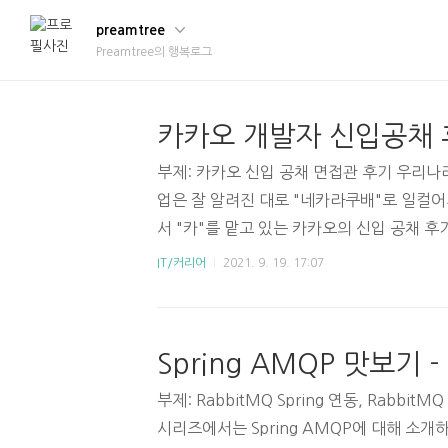
preamtree
Preamtree의 행복로그
카카오 개발자 신입공채
부제: 카카오 신입 공채 면접관 후기 우리나
업은 잘 알려진 대로 "네카라쿠배"로 일컬
서 "카"를 맡고 있는 카카오의 신입 공채 
2년간 참여했다. 그냥 면접관 후기라고 하면
IT/커리어
2021. 9. 19. 17:07
를 좀 해봤다 크크 이 글의 독자는 대부분 
장인일 것이고, 그 분들이 어떤 정보를 원
으로써 느낀점 어떻게 해야 합격할 수 있는가?
터 소개한다. 1-A. 고시 수준의 코딩 테스
고, 채용방식이 "블라인드"로 지원자의 배경
부제: RabbitMQ Spring 연동, Rabb
코딩 테스..
시리즈에서는 Spring AMQP에 대해 소개