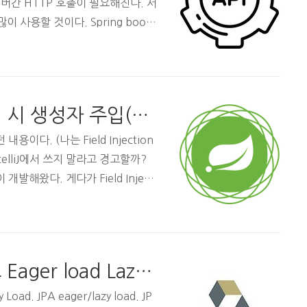
서버간 HTTP 호출이 필요해진다. 서
 사용할 것이다. Spring boot
때 RestTemplate을 많이 쓴다.
 다른 서버를 호출하는 서비스 예제를
late을 잘 모른다면 여기를 참고하
로젝트의 전체 내용은 Github에 공
[Spring] 의존성주입(DI) 시 생성자 주입(Constructor Injection)을 써야하는 이유
 사용하기 위해 build.gradle을
이다. (나는 Field Injection
 IntelliJ에서 쓰지 말라고 경고할까?
 개발해왔다. 게다가 Field Injecti
 코드가 더 적다. 그러나 IntelliJ는 항
를 놓는다. Field Injection을
는 건데.. 궁금해져서 찾아볼 겸 이
jection? Constructor Inje
Hibernate에서 동적으로 Eager load Lazy load 하는 법
Load. JPA eager/lazy load. JP