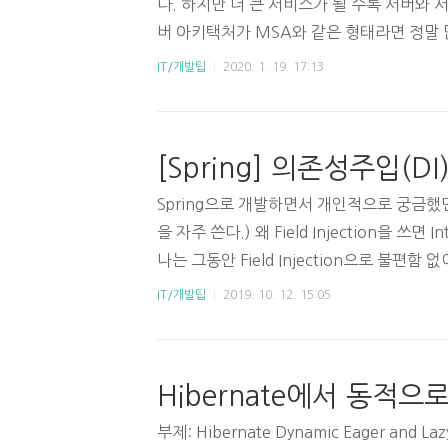
다. 하지만 더 큰 서비스가 될 수록 서버와 
버 아키택처가 MSA와 같은 형태라면 정말 많이
에서는 다른 서버의 API endpoint를 호출할 
IT/개발팁
2020. 1. 19. 17:13
이 글에서는 RestTemplate을 활용하여
다뤄볼 것이다. 시작하기 전에, RestTemp
자. 이 예제는 JAVA 11로 작성되었으며 프
유되어있다. 1. 설정하기먼저 Spring boot를
아래와 같이 설정한다.plugins {..
Spring으로 개발하면서 개인적으로 궁금했던 내용
을 자주 쓴다.) 왜 Field Injection을 쓰면
나는 그동안 Field Injection으로 불편함 없이
on이 Constructor Injection 보다 작성할
IT/개발팁
2019. 10. 12. 15:05
상 아래와 같은 Yellow-Block으로 나한테 엄포
쓴다는 건 소스코드 상의 Warning과 같다
내용으로 오랜만에 블로그에도 남긴다. 1. Field In
ction? 먼저 Field Inje..
부제: Hibernate Dynamic Eager and Lazy 