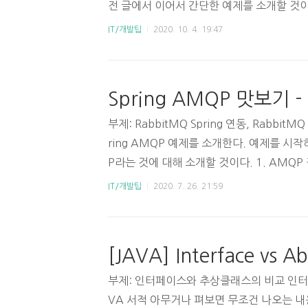
전 글에서 이어서 간단한 예제를 소개할 것이다.
Boot와 JAVA를 구동할 적절한 IDE가 필요하다
IT/개발팁
2020. 10. 4. 19:47
실행 중인 RabbitMQ가 필요한데, 이번 예
하게 실행해볼 예정이다. 그러므로 Docker 
된 PC에서 아래 명령어를 실행하면 RabbitMQ
Spring AMQP 맛보기 -
-it --rm --name rabbitmq -p 5672:567
부제: RabbitMQ Spring 연동, Rabbi
ring AMQP 예제를 소개한다. 예제를 시
P라는 것에 대해 소개할 것이다. 1. AMQP 정의
ng Protocol의 약자이다. 이름에서 알 수 있
IT/개발팁
2020. 7. 26. 21:59
의 프로토콜이다. 메시지관리, 큐잉, 라우팅(peer
보안 등에 대해 정의하고 있다. Spring AM
징 애플리케이션을 개발할 수 있도록 Spri
[JAVA] Interface vs Ab
비동기 메시지 리스너, 큐 선언, exchange 선
부제: 인터페이스와 추상클래스의 비교 인터
VA 서적 아무거나 펴보면 무조건 나오는 내