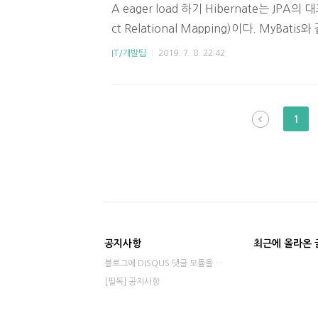
A eager load 하기 Hibernate는 JPA
ct Relational Mapping)이다. MyBat
가 쿼리를 직접 작성하지 않는다는 특징이 있
IT/개발팁
2019. 7. 8. 22:42
직접 작성하지 않으니 쓸데없이 DAO를 찍어
글에서 다루지 않을 것이다. 1. Eager load 와 L
oad에 대해 먼저 짚고 넘어가자. 뒤따라올 
1
tity public class Student { ..
공지사항
최근에 올라온 
블로그에 DISQUS 댓글 모듈을 적용했습니다⋯
[필독] 공지사항