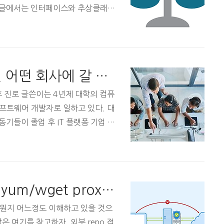
번 글에서는 인터페이스와 추상클래스
클래스의 형태 중 하나이다. 클래스는 일
bstract class)로 나뉜다. 클래스
추상 클래스가 된다. 추상 클래스의 선
uman { public abstract void sl
컴퓨터공학과를 졸업하면 어떤 회사에 갈 수 있을까?
} 추상 클래스가 일반 클래스와 ..
 진로 글쓴이는 4년제 대학의 컴퓨
프트웨어 개발자로 일하고 있다. 대
동기들이 졸업 후 IT 플랫폼 기업 또
. 대학을 졸업한지 5년정도 되었는
웨어 개발자가 되고 싶어하는 컴퓨터
이 그렇겠지만, 컴퓨터공학은 적응을
 적성에 맞지 않아 마음고생을 많이
[삽질로그] CentOS에서 yum/wget proxy 설정법
 같다. 그래서 이번 글에서는 글쓴
공학과를 졸업하면 어떤 업계로 진
가 뭔지 어느정도 이해하고 있을 것으
람은 여기를 참고하자. 외부 repo 접