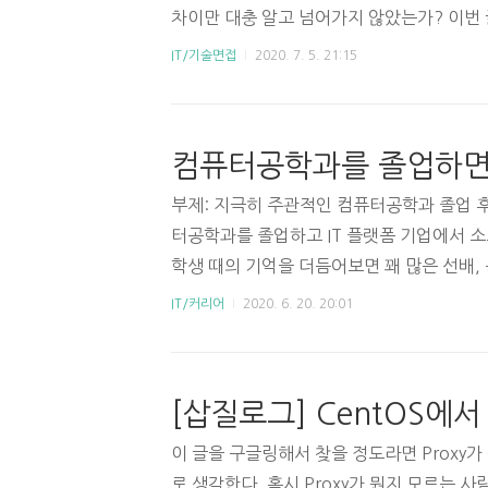
차이만 대충 알고 넘어가지 않았는가? 이
를 비교해보겠다. 1. Abstract Class 
IT/기술면접
2020. 7. 5. 21:15
반 클래스(concrete class)와 추상 클래스(a
를 abstract로 정의한 경우 그 클래스는 
언 예는 아래와 같다. public abstract class H
eep(); public abstract int food(); 
부제: 지극히 주관적인 컴퓨터공학과 졸업 후
터공학과를 졸업하고 IT 플랫폼 기업에서 소
학생 때의 기억을 더듬어보면 꽤 많은 선배, 
는 스타트업 개발자를 택하지 않았던 것 같다
IT/커리어
2020. 6. 20. 20:01
데.. 내가 대학을 다니던 시절보다 소프트
공학과 학생이 많은 것 같다. 대부분 학문
못하는 학생들이 많은 편이다. 특히, 개발이
하고 진로에 대해 걱정하는 학생들이 많을 것
이가 직접 겪거나 본 것을 기반으로 컴퓨터 
이 글을 구글링해서 찾을 정도라면 Proxy
출할 수 있는 지 ..
로 생각한다. 혹시 Proxy가 뭔지 모르는 사