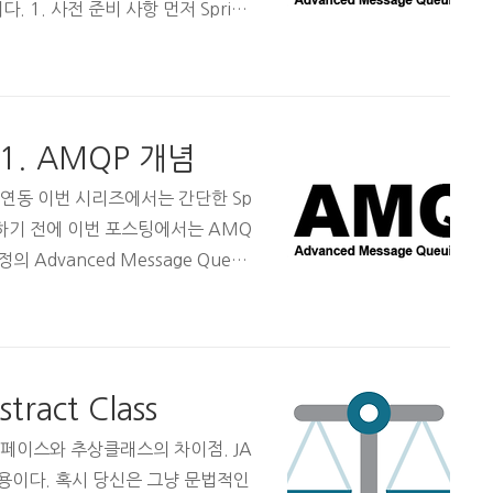
 1. 사전 준비 사항 먼저 Spring
. IntelliJ 를 추천한다. 그리고
제에서는 Docker를 활용해서 간단
설치가 필요하다. Docker가 설치
를 실행할 수 있다. docker run
 1. AMQP 개념
2 -p 15672:15672 rabb..
tMQ 연동 이번 시리즈에서는 간단한 Sp
작하기 전에 이번 포스팅에서는 AMQ
 Advanced Message Queui
듯 MQ(Message Queuing)기반
 to peer, pub-sub), 신뢰성,
QP는 Spring에서 AMQP기반 메시
ng의 개념을 적용한 라이브러리이다.
stract Class
언 및 binding 기능 등 전반적..
페이스와 추상클래스의 차이점. JA
용이다. 혹시 당신은 그냥 문법적인