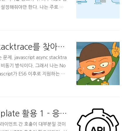
꼭 설정해줘야만 한다. 나는 주로 엔
oxy 문제를 겪는다. 1. YUMsud
을 추가한다. proxy={{YOUR_PROX
NAME}} proxy_password={{PAS
c # 맨 밑에 아래 내용을 추가한다. htt
[Node.js] 미국 가버린 stacktrace를 찾아보자
xy_use..
 javascript async stacktra
ad 기반 비동기 방식이다. 그래서 나는 No
script가 ES6 이후로 지원하는 pr
. 나처럼 개발하는 사람들은 한 번쯤 직
.. 비동기 호출 시 Error의 stac
데 재능이 없으니 바로 예제를 보여주
nction functionOne() { thro
[Spring Boot] RestTemplate 활용 1 - 응답 타입 일반화
라이언트 간 호출이 대부분일 것이