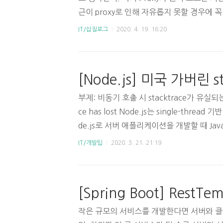
근이 proxy로 인해 자유롭지 못할 경우에 
터프라이즈 환경 (ex: 회사에서 개발할 때) pr
IT/삽질로그
2020. 4. 19. 16:20
o vi /etc/yum.conf # 맨 밑에 아래 내용
Y_SERVER}} proxy_username={{USER_
SWORD}} 2. WGETsudo vi ~/.wgetr
p_proxy={{YOUR_PROXY_SERVER}} pro
부제: 비동기 호출 시 stacktrace가 유실되는 문제.
ce has lost Node.js는 single-thre
de.js로 서버 애플리케이션을 개발할 때 Java
omise, async, await를 많이 사용한다
IT/개발팁
2020. 3. 21. 21:19
면 했을 문제에 대해 다뤄보려고 한다. 그건 바로
ktrace가 사라지는 현상 나는 서론을 쓰는
겠다. 1. stacktrace가 없어지는 상황async fu
w new Error('Error here p..
작은 규모의 서비스를 개발한다면 서버와 클