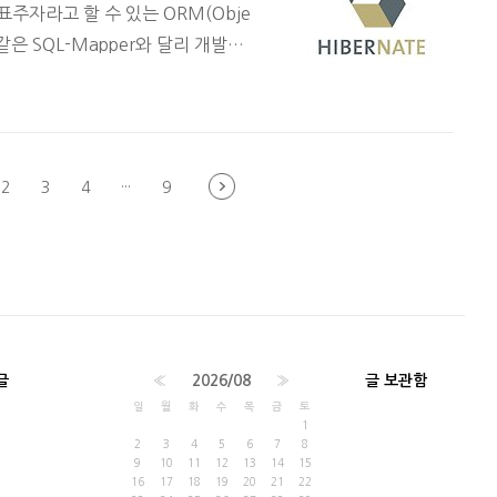
의 대표주자라고 할 수 있는 ORM(Obje
is와 같은 SQL-Mapper와 달리 개발자
다. 그래서 생산성이 좋고 SQL을
낼 필요도 없고 장점이 많지만, 이
azy load Eager-load와 Lazy-l
두개의 모델 예제를 보면 된다. @En
2
3
4
···
9
글
«
2026/08
»
글 보관함
일
월
화
수
목
금
토
1
2
3
4
5
6
7
8
9
10
11
12
13
14
15
16
17
18
19
20
21
22