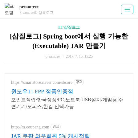
preamtree
Preamtree의 행복로그
IT/삽질로그
[삽질로그] Spring boot에서 실행 가능한
(Executable) JAR 만들기
preamtree
2017. 7. 16. 15:25
https://smartstore.naver.com/sbcore
광고
윈도우11 FPP 정품인증점
포인트적립/한국정품/PC,노트북 USB설치/게임용 주
변기기/오피스,한컴 선택가능
http://m.coupang.com
광고
JAR 쿠팡 와우회원 5% 캐시적립