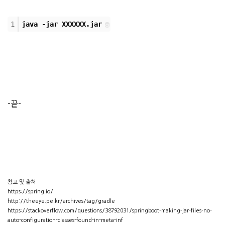
1
java -jar XXXXXX.jar
cs
-끝-
참고 및 출처
https://spring.io/
http://theeye.pe.kr/archives/tag/gradle
https://stackoverflow.com/questions/38792031/springboot-making-jar-files-no-
auto-configuration-classes-found-in-meta-inf