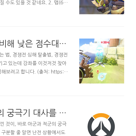
수도 있을 것 같네요. 2. 맵(66
트까지 밀었을 때, 추가 시간이 60
크포인트에서 2차체크포인트까지 거
 수 있는 루트가 다양해서 공격측이
가 좋아질 것 같습니다. 3. 영웅 3.
[오버워치 팁] 내 실력에 비해 낮은 점수대에 머물고 있다면...
즌도 사실상 아나 위주의 메타라서 그런지
제는 4방에 죽일 수 ..
는 법, 경쟁전 심해 탈출법, 경쟁전
즐기고 있는데 강좌를 이것저것 찾아
려고 합니다. (출처: https://
HECO_Ek) 영상에서는 남탓과 신세한
'틸트'에 걸리지 않는 법에 대해 설
 일리있다고 생각했는데, 얼추 생각
것은 조금 설득력이 떨어지는 주장이
[오버워치 팁] 각 영웅들의 궁극기 대사를 알아보자(아군과 적군의 궁극기 소리 구분하기)
습니다. 그런데 아직도 심해에요) 경
가진 사람이 '무작위'로 ..
낀 것이, 바로 아군과 적군의 궁극
 구분할 줄 알면 난전 상황에서도