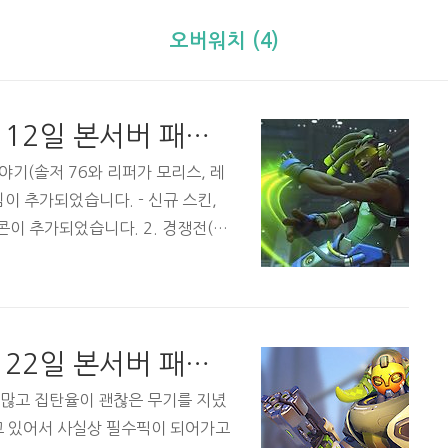
오버워치 (4)
[오버워치 패치노트] 4월 12일 본서버 패치내용
이야기(솔저 76와 리퍼가 모리스, 레
이 추가되었습니다. - 신규 스킨,
콘이 추가되었습니다. 2. 경쟁전(점
준으로 승부) - 하나무라, 볼스카
어들 것으로 보이네요. (2칸까지
.) 3. 영웅 3.1 루시우 - 공격
우클릭으로 적을 밀칠 때, 수직방향이
[오버워치 패치노트] 3월 22일 본서버 패치내용
 → 10m - 치유의 노래 치유량 3
 이동속도 20% 증..
수가 많고 집탄율이 괜찮은 무기를 지녔
고 있어서 사실상 필수픽이 되어가고