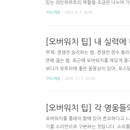
있는 라인하르트의 역할을 조금은 나누어 가질 
번 국도) - 공격팀이 화물을 첫번째 체크포인
기타/게임
2017. 4. 7. 16:53
초 더 증가했습니다. 66번국도는 1차 체
리는 그리 멀지 않지만, 수비측에서 공격할
좀 힘겨운 맵이었던 것 같은데... 공수 밸런스
1 아나 (공격력 80 → 60) - 이번 4시
또 너프가 됐습니다. 체력이 200인 영웅을 이
부제: 경쟁전 승리하는 법, 경쟁전 점수 올리
연패 끊는 법. 최근에 오버워치를 재밌게 
보다가 유투브에 좋은 동영상이 있어, 포스팅해보
www.youtube.com/watch?v=MJv-
기타/게임
2016. 11. 7. 22:29
탄을 줄이라는 조언을 핵심으로, 경쟁전에서 
명하고 있네요. 저는 이러한 주장이 상당히
해봐도 팀원이 못해서 내가 연패를 한다는 
에요. (저도 이 영상을 보고 400점을 올렸
쟁전 상대 및 아군 매칭은 '비슷한 점수대'를 
오버워치를 플레이 함에 있어 중요하다고 느
기를 소리만으로 구분하는 것입니다. 소리를