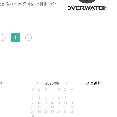
으로 달려가는 중에도 전황을 파악하
, 바로 정리 들어가겠습니다. 1.
じん)の剣(けん)を喰(く)らえ!" (류
습니다) 아군: "용이 내가 된다!"
(내가 시전하는 소리와 같습니다) 아군:
1
 "석양이 진다..." 적군: (내가 시전
" 1-..
글
«
2026/08
»
글 보관함
일
월
화
수
목
금
토
1
2
3
4
5
6
7
8
9
10
11
12
13
14
15
16
17
18
19
20
21
22
23
24
25
26
27
28
29
30
31