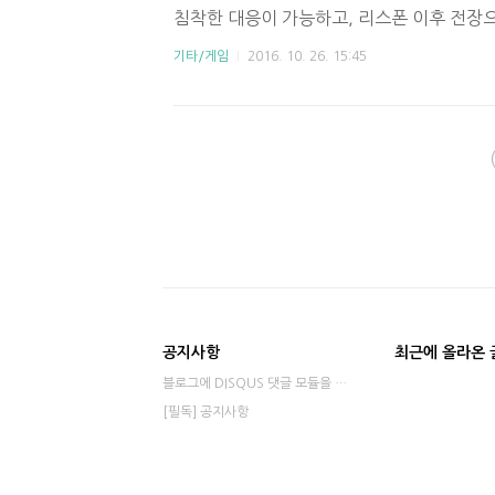
침착한 대응이 가능하고, 리스폰 이후 전장
기 쉽습니다. 어쨋든 구분할 줄 알면 좋으니까
기타/게임
2016. 10. 26. 15:45
공격 영웅 1-1. 겐지 나: "竜(りゅう)神(
승룡 기모찌) 적군: (내가 시전하는 소리와 같
1-2. 리퍼나: "죽어, 죽어, 죽어!" 적군: 
"여길, 죽음으로 쓸어주마..." 1-3. 맥크리나:
하는 소리와 같습니다)아군: "앞으로 나오시지.
공지사항
최근에 올라온 
블로그에 DISQUS 댓글 모듈을 적용했습니다⋯
[필독] 공지사항