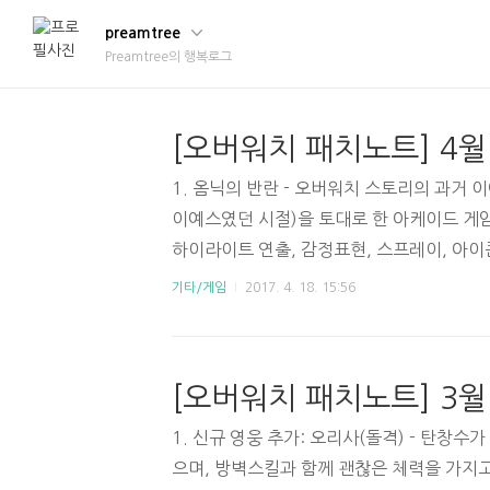
preamtree
Preamtree의 행복로그
1. 옴닉의 반란 - 오버워치 스토리의 과거 
이예스였던 시절)을 토대로 한 아케이드 게임
하이라이트 연출, 감정표현, 스프레이, 아이
령전에서도 점령이 얼만큼 진행되었는지를 기
기타/게임
2017. 4. 18. 15:56
야 인더스트리 등의 맵에서 무승부가 많이 줄
먹었는데도 못뚫었을 때 허탈함이 많이 줄어들듯.
력 25% 증가, 투사체속도 20% 증가 - 
고려되어 밀려남. - 루시우의 노래 범위 30m
0% 증가, 자가 치유량 25% 감소 - 벽 탈 때
1. 신규 영웅 추가: 오리사(돌격) - 탄창
으며, 방벽스킬과 함께 괜찮은 체력을 가지