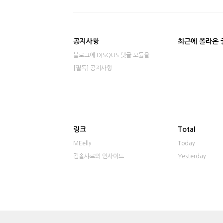
공지사항
최근에 올라온 
블로그에 DISQUS 댓글 모듈을 적용했습니다⋯
[필독] 공지사항
링크
Total
MEelly
Today
김솔샤르의 인사이트
Yesterday