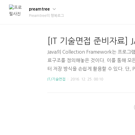
preamtree
Preamtree의 행복로그
Java의 Collection Framework는 
료구조를 정의해놓은 것이다. 이를 통해 모
터 저장 방식을 손쉽게 활용할 수 있다. 단, Pri
성요소가 될 수 없음에 유의하자.※ 참고: [I
IT/기술면접
2016. 12. 25. 00:10
pper Class와 AutoBoxing 1. 컬렉
페이스!? 라고 생각하는 사람도 있겠다. 
은 '미리 정의된 클래스'이다. 그리고 이들
이스가 존재한다. ▶ 컬렉션 프레임워크의 
프레임워크의 인터페이스만 나타낸 그림이다. 