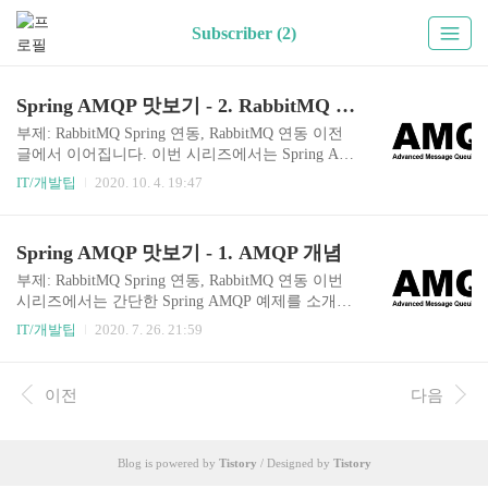
Subscriber (2)
Spring AMQP 맛보기 - 2. RabbitMQ 연동 예제
부제: RabbitMQ Spring 연동, RabbitMQ 연동 이전
글에서 이어집니다. 이번 시리즈에서는 Spring AM
QP에 대해 소개하고 간단한 예제를 작성해본다. 이
IT/개발팁
2020. 10. 4. 19:47
전 글에서 이어서 간단한 예제를 소개할 것이다. 1.
사전 준비 사항 먼저 Spring Boot와 JAVA를 구동할
적절한 IDE가 필요하다. IntelliJ 를 추천한다. 그리
Spring AMQP 맛보기 - 1. AMQP 개념
고 실행 중인 RabbitMQ가 필요한데, 이번 예제에서
는 Docker를 활용해서 간단하게 실행해볼 예정이
부제: RabbitMQ Spring 연동, RabbitMQ 연동 이번
다. 그러므로 Docker 설치가 필요하다. Docker가 설
시리즈에서는 간단한 Spring AMQP 예제를 소개한
치된 PC에서 아래 명령어를 실행하면 RabbitMQ를
다. 예제를 시작하기 전에 이번 포스팅에서는 AMQ
IT/개발팁
2020. 7. 26. 21:59
실행할 수 있다. docker run -it --rm --name rabbitmq
P라는 것에 대해 소개할 것이다. 1. AMQP 정의 Ad
-p 5672:5672 -p 15672:15672 rabb..
vanced Message Queuing Protocol의 약자이다. 이름
에서 알 수 있듯 MQ(Message Queuing)기반의 프로
이전
다음
토콜이다. 메시지관리, 큐잉, 라우팅(peer to peer, p
ub-sub), 신뢰성, 보안 등에 대해 정의하고 있다. Sp
ring AMQP는 Spring에서 AMQP기반 메시징 애플
Blog is powered by
Tistory
/ Designed by
Tistory
리케이션을 개발할 수 있도록 Spring의 개념을 적
용한 라이브러리이다. 비동기 메시지 리스너, 큐 선