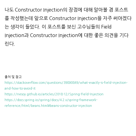
나도 Constructor Injection의 장점에 대해 알아볼 겸 포스트
를 작성했는데 앞으로 Constructor Injection을 자주 써야겠다
는 생각이 들었다. 이 포스트를 보신 고수님들의 Field
Injection과 Constructor Injection에 대한 좋은 의견을 기다
린다.
출처 및 참고
https://stackoverflow.com/questions/39890849/what-exactly-is-field-injection-
and-how-to-avoid-it
https://nesoy.github.io/articles/2018-12/Spring-Field-Injection
https://docs.spring.io/spring/docs/4.2.x/spring-framework-
reference/html/beans.html#beans-constructor-injection