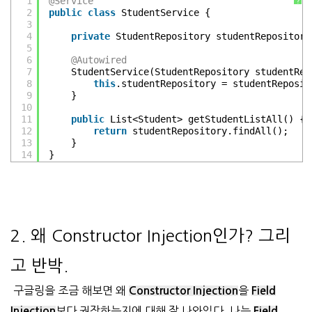
1
@Service
?
2
public
class
StudentService {
3
4
private
StudentRepository studentRepository
5
6
@Autowired
7
StudentService(StudentRepository studentRep
8
this
.studentRepository = studentReposit
9
}
10
11
public
List<Student> getStudentListAll() {
12
return
studentRepository.findAll();
13
}
14
}
2. 왜 Constructor Injection인가? 그리
고 반박.
구글링을 조금 해보면 왜
을
Constructor Injection
Field
보다 권장하는지에 대해 잘 나와있다. 나는
Injection
Field