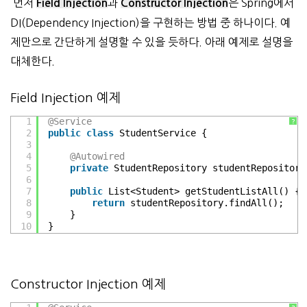
먼저
과
은 Spring에서
Field Injection
Constructor Injection
DI(Dependency Injection)을 구현하는 방법 중 하나이다. 예
제만으로 간단하게 설명할 수 있을 듯하다. 아래 예제로 설명을
대체한다.
Field Injection 예제
1
@Service
?
2
public
class
StudentService {
3
4
@Autowired
5
private
StudentRepository studentRepository
6
7
public
List<Student> getStudentListAll() {
8
return
studentRepository.findAll();
9
}
10
}
Constructor Injection 예제