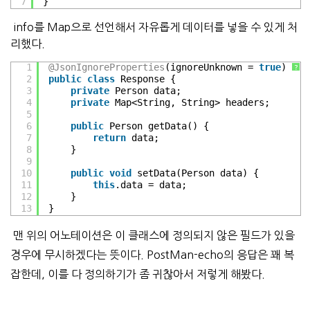
7
}
info를 Map으로 선언해서 자유롭게 데이터를 넣을 수 있게 처
리했다.
1
@JsonIgnoreProperties
(ignoreUnknown = 
true
)
?
2
public
class
Response {
3
private
Person data;
4
private
Map<String, String> headers;
5
6
public
Person getData() {
7
return
data;
8
}
9
10
public
void
setData(Person data) {
11
this
.data = data;
12
}
13
}
맨 위의 어노테이션은 이 클래스에 정의되지 않은 필드가 있을
경우에 무시하겠다는 뜻이다. PostMan-echo의 응답은 꽤 복
잡한데, 이를 다 정의하기가 좀 귀찮아서 저렇게 해봤다.