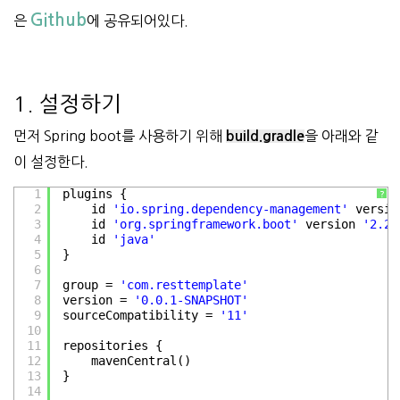
Github
은
에 공유되어있다.
1. 설정하기
먼저 Spring boot를 사용하기 위해
을 아래와 같
build.gradle
이 설정한다.
1
plugins {
?
2
id 
'io.spring.dependency-management'
versio
3
id 
'org.springframework.boot'
version 
'2.2.
4
id 
'java'
5
}
6
7
group = 
'com.resttemplate'
8
version = 
'0.0.1-SNAPSHOT'
9
sourceCompatibility = 
'11'
10
11
repositories {
12
mavenCentral()
13
}
14