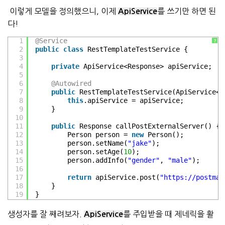
이렇게 모델을 정의했으니, 이제
를 쓰기만 하면 된
ApiService
다!
1
@Service
?
2
public
class
RestTemplateTestService {
3
4
private
ApiService<Response> apiService;
5
6
@Autowired
7
public
RestTemplateTestService(ApiService<R
8
this
.apiService = apiService;
9
}
10
11
public
Response callPostExternalServer() {
12
Person person = 
new
Person();
13
person.setName(
"jake"
);
14
person.setAge(
10
);
15
person.addInfo(
"gender"
, 
"male"
);
16
17
return
apiService.post(
"
https://postman
18
}
19
}
생성자를 잘 째려보자.
를 주입받을 때 제네릭을 활
ApiService