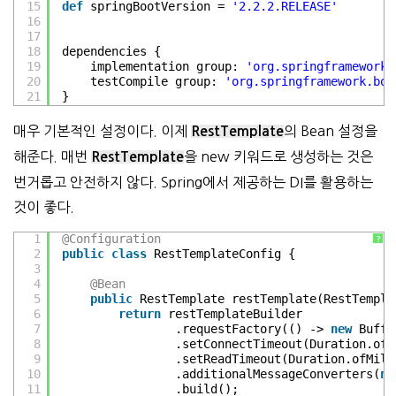
15
def
springBootVersion = 
'2.2.2.RELEASE'
16
17
18
dependencies {
19
implementation group: 
'org.springframework.
20
testCompile group: 
'org.springframework.boo
21
}
매우 기본적인 설정이다. 이제
의 Bean 설정을
RestTemplate
해준다. 매번
을 new 키워드로 생성하는 것은
RestTemplate
번거롭고 안전하지 않다. Spring에서 제공하는 DI를 활용하는
것이 좋다.
1
@Configuration
?
2
public
class
RestTemplateConfig {
3
4
@Bean
5
public
RestTemplate restTemplate(RestTempla
6
return
restTemplateBuilder
7
.requestFactory(() -> 
new
Buffe
8
.setConnectTimeout(Duration.ofM
9
.setReadTimeout(Duration.ofMill
10
.additionalMessageConverters(
ne
11
.build();