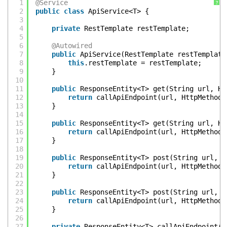
1
@Service
?
2
public
class
ApiService<T> {
3
4
private
RestTemplate restTemplate;
5
6
@Autowired
7
public
ApiService(RestTemplate restTemplate
8
this
.restTemplate = restTemplate;
9
}
10
11
public
ResponseEntity<T> get(String url, Ht
12
return
callApiEndpoint(url, HttpMethod.
13
}
14
15
public
ResponseEntity<T> get(String url, Ht
16
return
callApiEndpoint(url, HttpMethod.
17
}
18
19
public
ResponseEntity<T> post(String url, H
20
return
callApiEndpoint(url, HttpMethod.
21
}
22
23
public
ResponseEntity<T> post(String url, H
24
return
callApiEndpoint(url, HttpMethod.
25
}
26
27
private
ResponseEntity<T> callApiEndpoint(S