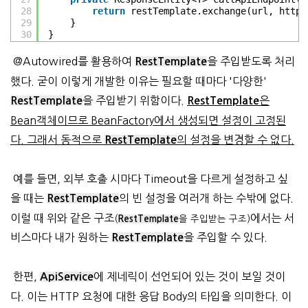
28
return
restTemplate.exchange(url, httpM
29
}
30
}
@Autowired를 활용하여
을 주입받도록 처리
RestTemplate
했다. 굳이 이렇게 개발한 이유는 필요할 때마다 '다양한'
을 주입받기 위함이다.
은
RestTemplate
RestTemplate
Bean객체이므로 BeanFactory에서 생성되면 설정이 고정된
다. 그래서 동적으로
의 설정을 변경할 수 없다.
RestTemplate
예를 들면, 외부 호출 시마다 Timeout을 다르게 설정하고 싶
을 때는
의 빈 설정을 여러개 하는 수밖에 없다.
RestTemplate
이럴 때 위와 같은 구조
에서는 서
(
RestTemplate
을 주입받는 구조)
비스마다 내가 원하는
을 주입할 수 있다.
RestTemplate
한편,
에 제네릭이 선언되어 있는 것이 보일 것이
ApiService
다. 이는 HTTP 요청에 대한 응답 Body의 타입을 의미한다. 이