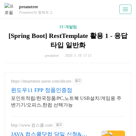
preamtree
Preamtree의 행복로그
IT/개발팁
[Spring Boot] RestTemplate 활용 1 - 응답
타입 일반화
preamtree
2020. 1. 19. 17:13
https://smartstore.naver.com/sbcore
광고
윈도우11 FPP 정품인증점
포인트적립/한국정품/PC,노트북 USB설치/게임용 주
변기기/오피스,한컴 선택가능
http://www.컴스쿨.com
광고
JAVA 컴스쿨닷컴 당일 신청&결