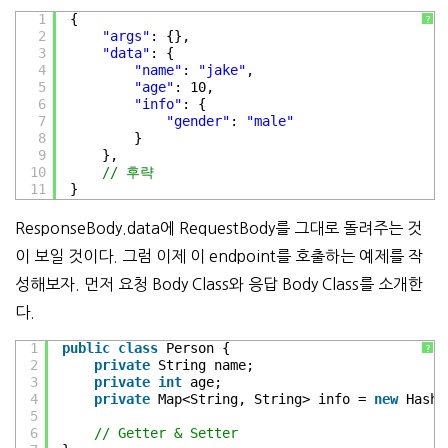
1
{
?
2
"args"
: {},
3
"data"
: {
4
"name"
: 
"jake"
,
5
"age"
: 10,
6
"info"
: {
7
"gender"
: 
"male"
8
}
9
},
10
// 후략
11
}
ResponseBody.data에 RequestBody를 그대로 돌려주는 것
이 보일 것이다. 그럼 이제 이 endpoint를 호출하는
예제를 작
성해보자. 먼저 요청 Body Class와 응답 Body Class를 소개한
다.
1
public
class
Person {
?
2
private
String name;
3
private
int
age;
4
private
Map<String, String> info = 
new
HashM
5
6
// Getter & Setter