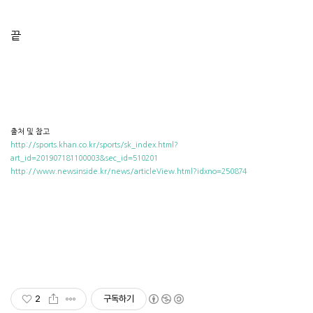
끝
출처 및 참고
http://sports.khan.co.kr/sports/sk_index.html?
art_id=201907181100003&sec_id=510201
http://www.newsinside.kr/news/articleView.html?idxno=250874
2
구독하기