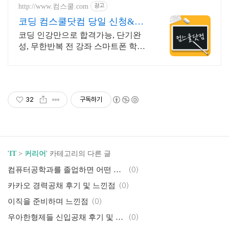
http://www.컴스쿨.com
광고
코딩 컴스쿨닷컴 당일 신청&결
제시 기프티콘!
코딩 인강만으로 합격가능, 단기완
성, 무한반복 전 강좌 스마트폰 학습
가능
32
구독하기
'
IT
>
커리어
' 카테고리의 다른 글
컴퓨터공학과를 졸업하면 어떤 회사에 갈 수 있을까?
(0)
카카오 경력공채 후기 및 느낀점
(0)
이직을 준비하며 느낀점
(0)
우아한형제들 신입공채 후기 및 느낀점
(0)